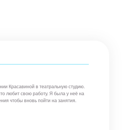
ении Красавиной в театральную студию.
Пож
о любит свою работу. Я была у неё на
администрат
ения чтобы вновь пойти на занятия.